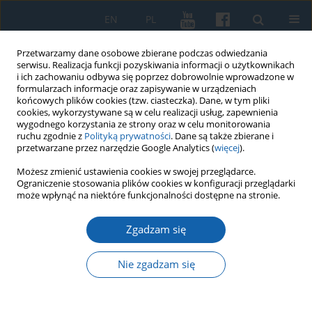
EN
PL
Przetwarzamy dane osobowe zbierane podczas odwiedzania
serwisu. Realizacja funkcji pozyskiwania informacji o użytkownikach
i ich zachowaniu odbywa się poprzez dobrowolnie wprowadzone w
formularzach informacje oraz zapisywanie w urządzeniach
końcowych plików cookies (tzw. ciasteczka). Dane, w tym pliki
cookies, wykorzystywane są w celu realizacji usług, zapewnienia
wygodnego korzystania ze strony oraz w celu monitorowania
ruchu zgodnie z
Polityką prywatności
. Dane są także zbierane i
przetwarzane przez narzędzie Google Analytics (
więcej
).
Słowo kluczowe
Ziemia
Możesz zmienić ustawienia cookies w swojej przeglądarce.
Ograniczenie stosowania plików cookies w konfiguracji przeglądarki
Lubawska
może wpłynąć na niektóre funkcjonalności dostępne na stronie.
Zgadzam się
Związki ks. Alfonsa Mańkowskiego z Warmią i
Mazurami
Nie zgadzam się
Jan Chłosta
KMW 2022;316(1):89-106