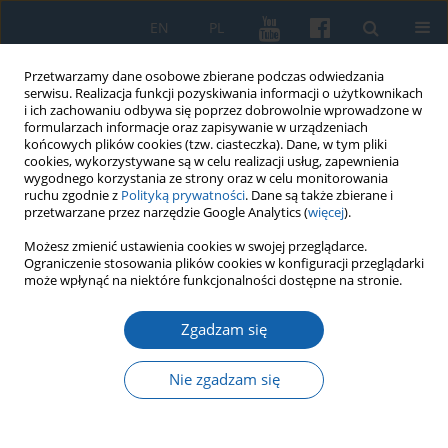
EN
PL
Przetwarzamy dane osobowe zbierane podczas odwiedzania
serwisu. Realizacja funkcji pozyskiwania informacji o użytkownikach
i ich zachowaniu odbywa się poprzez dobrowolnie wprowadzone w
formularzach informacje oraz zapisywanie w urządzeniach
końcowych plików cookies (tzw. ciasteczka). Dane, w tym pliki
cookies, wykorzystywane są w celu realizacji usług, zapewnienia
wygodnego korzystania ze strony oraz w celu monitorowania
ruchu zgodnie z
Polityką prywatności
. Dane są także zbierane i
przetwarzane przez narzędzie Google Analytics (
więcej
).
Słowo kluczowe
XVIII wiek
Możesz zmienić ustawienia cookies w swojej przeglądarce.
Ograniczenie stosowania plików cookies w konfiguracji przeglądarki
może wpłynąć na niektóre funkcjonalności dostępne na stronie.
Christian Donelaitis – litewski Homer?
Zgadzam się
Žavinta Sidabraitė
KMW 2017;298(4):693-706
Nie zgadzam się
DOI
:
https://doi.org/10.51974/kmw-134930
Statystyki