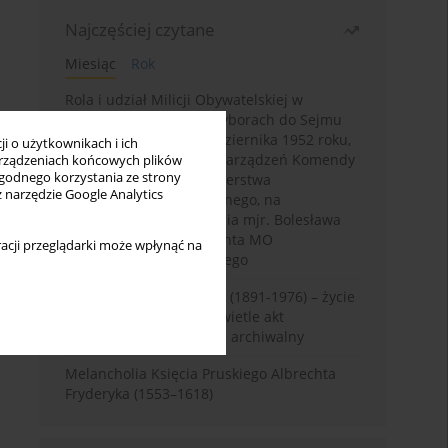
Najczęściej czytane
Miesiąc
Rok
Rola i udział Milicji Obywatelskiej w
kampanii wyborczej i wyborach do Sejmu
PRL I kadencji z 26 października 1952 roku,
i o użytkownikach i ich
w świetle wytycznych i zarządzeń Komendy
rządzeniach końcowych plików
wygodnego korzystania ze strony
Głównej MO oraz Ministerstwa
z narzędzie Google Analytics
Bezpieczeństwa Publicznego, na
przykładzie sprawozdania mjr. Bolesława
Wyszyńskiego komendanta MO
acji przeglądarki może wpłynąć na
województwa olsztyńskiego
Zygmunt Tadeusz Robel (1891-1976) – życie
i kariera zawodowa w świetle akt
osobowych. Rekonesans archiwalny
Melancholia Księcia Pruskiego Albrechta
Fryderyka (1553–1618)