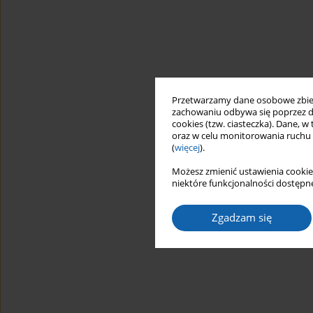
Przetwarzamy dane osobowe zbiera
zachowaniu odbywa się poprzez d
cookies (tzw. ciasteczka). Dane, w
oraz w celu monitorowania ruchu
(
więcej
).
Możesz zmienić ustawienia cookie
niektóre funkcjonalności dostępne
Zgadzam się