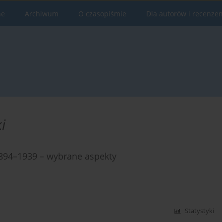
ne
Archiwum
O czasopiśmie
Dla autorów i recenze
i
1894–1939 – wybrane aspekty
Statystyki