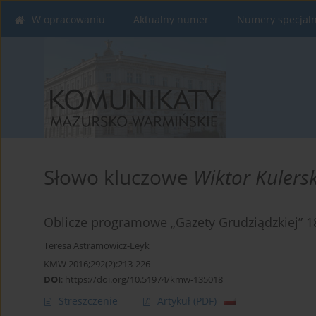
W opracowaniu
Aktualny numer
Numery specjal
Słowo kluczowe
Wiktor Kulersk
Oblicze programowe „Gazety Grudziądzkiej” 
Teresa Astramowicz-Leyk
KMW 2016;292(2):213-226
DOI
:
https://doi.org/10.51974/kmw-135018
Streszczenie
Artykuł
(PDF)