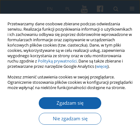
EN
PL
Przetwarzamy dane osobowe zbierane podczas odwiedzania
serwisu. Realizacja funkcji pozyskiwania informacji o użytkownikach
i ich zachowaniu odbywa się poprzez dobrowolnie wprowadzone w
formularzach informacje oraz zapisywanie w urządzeniach
końcowych plików cookies (tzw. ciasteczka). Dane, w tym pliki
cookies, wykorzystywane są w celu realizacji usług, zapewnienia
wygodnego korzystania ze strony oraz w celu monitorowania
ruchu zgodnie z
Polityką prywatności
. Dane są także zbierane i
przetwarzane przez narzędzie Google Analytics (
więcej
).
Słowo kluczowe
Układ w sprawie
Możesz zmienić ustawienia cookies w swojej przeglądarce.
Ograniczenie stosowania plików cookies w konfiguracji przeglądarki
podziału Prus z 1232 r
może wpłynąć na niektóre funkcjonalności dostępne na stronie.
Zgadzam się
U źródeł terytorialnego ustroju krzyżackich Prus -
układ w sprawie podziału ziem pruskich
Nie zgadzam się
pomiędzy biskupem Prus Chrystianem a
Zakonem Krzyżackim z 1232 r.