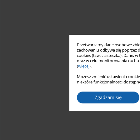
Przetwarzamy dane osobowe zbiera
zachowaniu odbywa się poprzez d
cookies (tzw. ciasteczka). Dane, w
oraz w celu monitorowania ruchu
(
więcej
).
Możesz zmienić ustawienia cookie
niektóre funkcjonalności dostępne
Zgadzam się