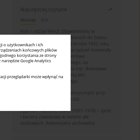
Najczęściej czytane
Miesiąc
Rok
Rola i udział Milicji Obywatelskiej w
kampanii wyborczej i wyborach do Sejmu
PRL I kadencji z 26 października 1952 roku,
i o użytkownikach i ich
w świetle wytycznych i zarządzeń Komendy
rządzeniach końcowych plików
wygodnego korzystania ze strony
Głównej MO oraz Ministerstwa
z narzędzie Google Analytics
Bezpieczeństwa Publicznego, na
przykładzie sprawozdania mjr. Bolesława
Wyszyńskiego komendanta MO
acji przeglądarki może wpłynąć na
województwa olsztyńskiego
Granica w badaniach historycznych przy
wykorzystaniu serwerów GIS
Zygmunt Tadeusz Robel (1891-1976) – życie
i kariera zawodowa w świetle akt
osobowych. Rekonesans archiwalny