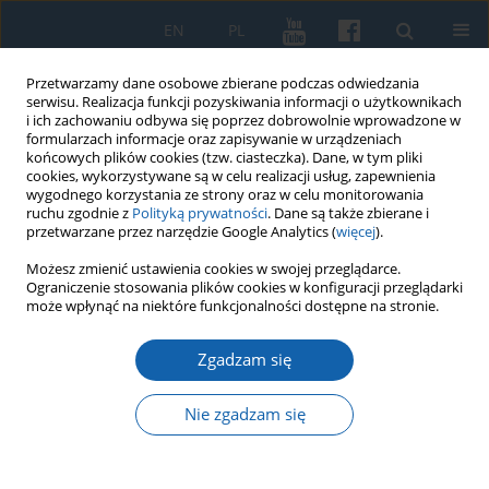
EN
PL
Przetwarzamy dane osobowe zbierane podczas odwiedzania
serwisu. Realizacja funkcji pozyskiwania informacji o użytkownikach
i ich zachowaniu odbywa się poprzez dobrowolnie wprowadzone w
formularzach informacje oraz zapisywanie w urządzeniach
końcowych plików cookies (tzw. ciasteczka). Dane, w tym pliki
cookies, wykorzystywane są w celu realizacji usług, zapewnienia
wygodnego korzystania ze strony oraz w celu monitorowania
ruchu zgodnie z
Polityką prywatności
. Dane są także zbierane i
przetwarzane przez narzędzie Google Analytics (
więcej
).
Słowo kluczowe
Szembekowie
Możesz zmienić ustawienia cookies w swojej przeglądarce.
Ograniczenie stosowania plików cookies w konfiguracji przeglądarki
może wpłynąć na niektóre funkcjonalności dostępne na stronie.
Pośmiertny inwentarz biskupa warmińskiego
Zgadzam się
Krzysztofa Andrzeja Szembeka jako źródło do
dziejów kultury materialnej w Polsce
Nie zgadzam się
Stanisław Achremczyk
KMW 2024;327(4):669-701
DOI
:
https://doi.org/10.51974/kmw-194690