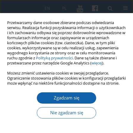
EN
PL
Przetwarzamy dane osobowe zbierane podczas odwiedzania
serwisu. Realizacja funkcji pozyskiwania informacji o użytkownikach
i ich zachowaniu odbywa się poprzez dobrowolnie wprowadzone w
formularzach informacje oraz zapisywanie w urządzeniach
końcowych plików cookies (tzw. ciasteczka). Dane, w tym pliki
cookies, wykorzystywane są w celu realizacji usług, zapewnienia
wygodnego korzystania ze strony oraz w celu monitorowania
ruchu zgodnie z
Polityką prywatności
. Dane są także zbierane i
przetwarzane przez narzędzie Google Analytics (
więcej
).
Słowo kluczowe
Pokój toruński
Możesz zmienić ustawienia cookies w swojej przeglądarce.
Ograniczenie stosowania plików cookies w konfiguracji przeglądarki
1466 r
może wpłynąć na niektóre funkcjonalności dostępne na stronie.
Zgadzam się
Ustanowienie lenna pruskiego w 1525 r.
Odstępstwo od traktatu toruńskiego czy jego
Nie zgadzam się
kontynuacja?
Dariusz Makiłła