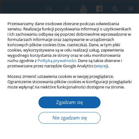
EN
PL
Przetwarzamy dane osobowe zbierane podczas odwiedzania
serwisu. Realizacja funkcji pozyskiwania informacji o użytkownikach
i ich zachowaniu odbywa się poprzez dobrowolnie wprowadzone w
formularzach informacje oraz zapisywanie w urządzeniach
końcowych plików cookies (tzw. ciasteczka). Dane, w tym pliki
cookies, wykorzystywane są w celu realizacji usług, zapewnienia
wygodnego korzystania ze strony oraz w celu monitorowania
ruchu zgodnie z
Polityką prywatności
. Dane są także zbierane i
przetwarzane przez narzędzie Google Analytics (
więcej
).
Słowo kluczowe
Nidzica
Możesz zmienić ustawienia cookies w swojej przeglądarce.
Ograniczenie stosowania plików cookies w konfiguracji przeglądarki
może wpłynąć na niektóre funkcjonalności dostępne na stronie.
„Ta swetna woyna” Jana Bunyana w tłumaczeniu
Zgadzam się
Jacuba Sczepana jako pomnik gwary mazurskiej
Janusz Bogdan Kozłowski
Nie zgadzam się
KMW 2020;309(3):328-348
DOI
:
https://doi.org/10.51974/kmw-134737
Statystyki