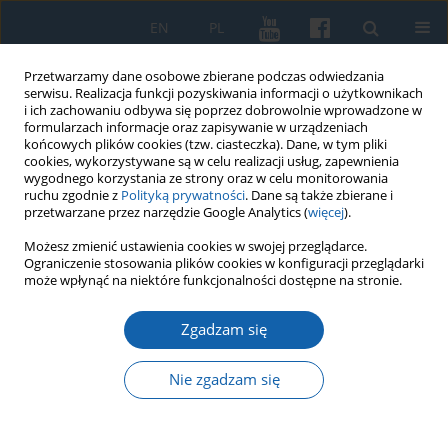
EN
PL
Przetwarzamy dane osobowe zbierane podczas odwiedzania
serwisu. Realizacja funkcji pozyskiwania informacji o użytkownikach
i ich zachowaniu odbywa się poprzez dobrowolnie wprowadzone w
formularzach informacje oraz zapisywanie w urządzeniach
końcowych plików cookies (tzw. ciasteczka). Dane, w tym pliki
cookies, wykorzystywane są w celu realizacji usług, zapewnienia
wygodnego korzystania ze strony oraz w celu monitorowania
ruchu zgodnie z
Polityką prywatności
. Dane są także zbierane i
przetwarzane przez narzędzie Google Analytics (
więcej
).
Słowo kluczowe
Millenium –
Możesz zmienić ustawienia cookies w swojej przeglądarce.
Ograniczenie stosowania plików cookies w konfiguracji przeglądarki
Tysiąclecie
może wpłynąć na niektóre funkcjonalności dostępne na stronie.
Zgadzam się
Obchody 1000-lecia chrztu Polski na Warmii i
Mazurach
Nie zgadzam się
Ryszard Tomkiewicz
KMW 2016;293(3):539-560