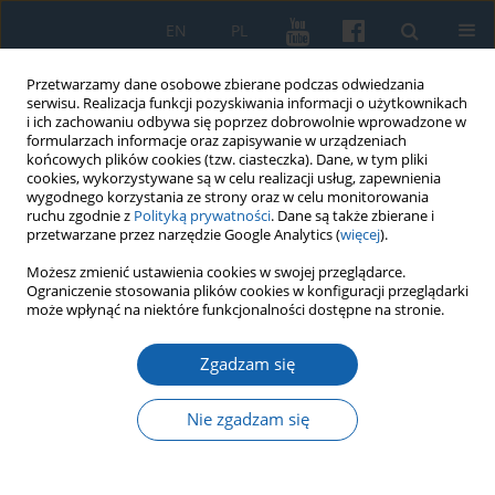
EN
PL
Przetwarzamy dane osobowe zbierane podczas odwiedzania
serwisu. Realizacja funkcji pozyskiwania informacji o użytkownikach
i ich zachowaniu odbywa się poprzez dobrowolnie wprowadzone w
formularzach informacje oraz zapisywanie w urządzeniach
końcowych plików cookies (tzw. ciasteczka). Dane, w tym pliki
cookies, wykorzystywane są w celu realizacji usług, zapewnienia
wygodnego korzystania ze strony oraz w celu monitorowania
ruchu zgodnie z
Polityką prywatności
. Dane są także zbierane i
przetwarzane przez narzędzie Google Analytics (
więcej
).
Słowo kluczowe
Martyrologium
Możesz zmienić ustawienia cookies w swojej przeglądarce.
Ograniczenie stosowania plików cookies w konfiguracji przeglądarki
może wpłynąć na niektóre funkcjonalności dostępne na stronie.
ks. Marian Ofiara, Martyrologium duchowieństwa
Zgadzam się
polskiego i osób zakonnych w niemieckim obozie
zagłady Soldau, Płock 2024, s. 232.
Nie zgadzam się
Radosław Wiśniewski
KMW 2024;325(2):325-328
DOI
:
https://doi.org/10.51974/kmw-192030