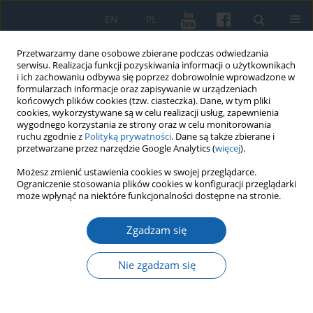
EN
PL
Przetwarzamy dane osobowe zbierane podczas odwiedzania
serwisu. Realizacja funkcji pozyskiwania informacji o użytkownikach
i ich zachowaniu odbywa się poprzez dobrowolnie wprowadzone w
formularzach informacje oraz zapisywanie w urządzeniach
końcowych plików cookies (tzw. ciasteczka). Dane, w tym pliki
cookies, wykorzystywane są w celu realizacji usług, zapewnienia
wygodnego korzystania ze strony oraz w celu monitorowania
ruchu zgodnie z
Polityką prywatności
. Dane są także zbierane i
przetwarzane przez narzędzie Google Analytics (
więcej
).
Słowo kluczowe
Maria Teresa
Możesz zmienić ustawienia cookies w swojej przeglądarce.
Ograniczenie stosowania plików cookies w konfiguracji przeglądarki
może wpłynąć na niektóre funkcjonalności dostępne na stronie.
Saski przewrót przymierzy 1778 r.
Zgadzam się
Jacek Kordel
KMW 2025;328(1):3-19
Nie zgadzam się
DOI
:
https://doi.org/10.51974/kmw-197341
Statystyki