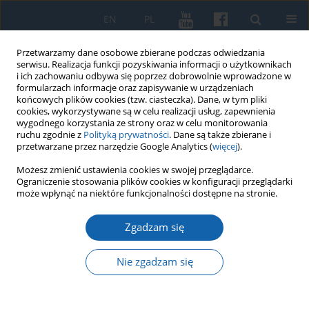
EN
PL
Przetwarzamy dane osobowe zbierane podczas odwiedzania
serwisu. Realizacja funkcji pozyskiwania informacji o użytkownikach
i ich zachowaniu odbywa się poprzez dobrowolnie wprowadzone w
formularzach informacje oraz zapisywanie w urządzeniach
końcowych plików cookies (tzw. ciasteczka). Dane, w tym pliki
cookies, wykorzystywane są w celu realizacji usług, zapewnienia
wygodnego korzystania ze strony oraz w celu monitorowania
ruchu zgodnie z
Polityką prywatności
. Dane są także zbierane i
przetwarzane przez narzędzie Google Analytics (
więcej
).
Słowo kluczowe
John Bunyan
Możesz zmienić ustawienia cookies w swojej przeglądarce.
Ograniczenie stosowania plików cookies w konfiguracji przeglądarki
może wpłynąć na niektóre funkcjonalności dostępne na stronie.
„Ta swetna woyna” Jana Bunyana w tłumaczeniu
Zgadzam się
Jacuba Sczepana jako pomnik gwary mazurskiej
Janusz Bogdan Kozłowski
Nie zgadzam się
KMW 2020;309(3):328-348
DOI
:
https://doi.org/10.51974/kmw-134737
Statystyki