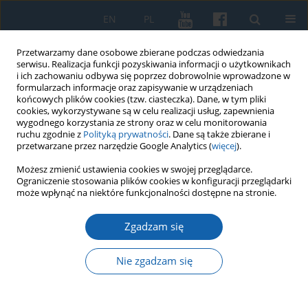
EN
PL
Przetwarzamy dane osobowe zbierane podczas odwiedzania
serwisu. Realizacja funkcji pozyskiwania informacji o użytkownikach
i ich zachowaniu odbywa się poprzez dobrowolnie wprowadzone w
formularzach informacje oraz zapisywanie w urządzeniach
końcowych plików cookies (tzw. ciasteczka). Dane, w tym pliki
cookies, wykorzystywane są w celu realizacji usług, zapewnienia
wygodnego korzystania ze strony oraz w celu monitorowania
ruchu zgodnie z
Polityką prywatności
. Dane są także zbierane i
przetwarzane przez narzędzie Google Analytics (
więcej
).
Słowo kluczowe
Jacub Sczepan
Możesz zmienić ustawienia cookies w swojej przeglądarce.
Ograniczenie stosowania plików cookies w konfiguracji przeglądarki
może wpłynąć na niektóre funkcjonalności dostępne na stronie.
„Ta swetna woyna” Jana Bunyana w tłumaczeniu
Zgadzam się
Jacuba Sczepana jako pomnik gwary mazurskiej
Janusz Bogdan Kozłowski
Nie zgadzam się
KMW 2020;309(3):328-348
DOI
:
https://doi.org/10.51974/kmw-134737
Statystyki