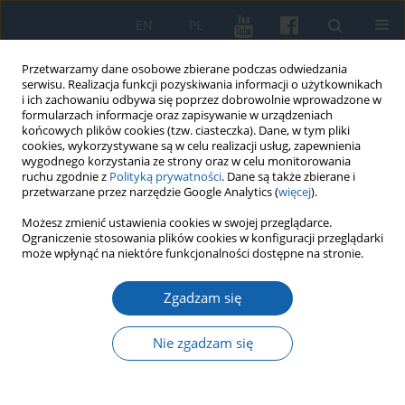
EN
PL
Przetwarzamy dane osobowe zbierane podczas odwiedzania
serwisu. Realizacja funkcji pozyskiwania informacji o użytkownikach
i ich zachowaniu odbywa się poprzez dobrowolnie wprowadzone w
formularzach informacje oraz zapisywanie w urządzeniach
końcowych plików cookies (tzw. ciasteczka). Dane, w tym pliki
cookies, wykorzystywane są w celu realizacji usług, zapewnienia
wygodnego korzystania ze strony oraz w celu monitorowania
ruchu zgodnie z
Polityką prywatności
. Dane są także zbierane i
przetwarzane przez narzędzie Google Analytics (
więcej
).
Słowo kluczowe
Józef Stalin
Możesz zmienić ustawienia cookies w swojej przeglądarce.
Ograniczenie stosowania plików cookies w konfiguracji przeglądarki
może wpłynąć na niektóre funkcjonalności dostępne na stronie.
Obchody 70. rocznicy urodzin Józefa Stalina w
Zgadzam się
grudniu 1949 roku (na przykładzie województwa
olsztyńskiego)
Nie zgadzam się
Witold Gieszczyński
KMW 2019;305(3):567-590
DOI
:
https://doi.org/10.51974/kmw-134901