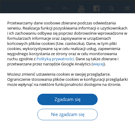
EN
PL
Przetwarzamy dane osobowe zbierane podczas odwiedzania
serwisu. Realizacja funkcji pozyskiwania informacji o użytkownikach
i ich zachowaniu odbywa się poprzez dobrowolnie wprowadzone w
formularzach informacje oraz zapisywanie w urządzeniach
końcowych plików cookies (tzw. ciasteczka). Dane, w tym pliki
cookies, wykorzystywane są w celu realizacji usług, zapewnienia
wygodnego korzystania ze strony oraz w celu monitorowania
ruchu zgodnie z
Polityką prywatności
. Dane są także zbierane i
przetwarzane przez narzędzie Google Analytics (
więcej
).
Słowo kluczowe
Hesja
Możesz zmienić ustawienia cookies w swojej przeglądarce.
Ograniczenie stosowania plików cookies w konfiguracji przeglądarki
może wpłynąć na niektóre funkcjonalności dostępne na stronie.
Przedstawiciele rodu von Hattstein jako urzędnicy
Zgadzam się
zakonu krzyżackiego w Prusach. Studium
historyczno prawne i genealogiczne
Nie zgadzam się
Tomasz Kruszewski
KMW 2015;287(1):3-33
DOI
:
https://doi.org/10.51974/kmw-142668