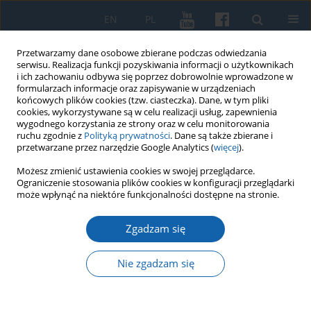
EN
PL
Przetwarzamy dane osobowe zbierane podczas odwiedzania
serwisu. Realizacja funkcji pozyskiwania informacji o użytkownikach
i ich zachowaniu odbywa się poprzez dobrowolnie wprowadzone w
formularzach informacje oraz zapisywanie w urządzeniach
końcowych plików cookies (tzw. ciasteczka). Dane, w tym pliki
cookies, wykorzystywane są w celu realizacji usług, zapewnienia
wygodnego korzystania ze strony oraz w celu monitorowania
ruchu zgodnie z
Polityką prywatności
. Dane są także zbierane i
przetwarzane przez narzędzie Google Analytics (
więcej
).
Słowo kluczowe
Dzieje Polski
Możesz zmienić ustawienia cookies w swojej przeglądarce.
Ograniczenie stosowania plików cookies w konfiguracji przeglądarki
1918-1922
może wpłynąć na niektóre funkcjonalności dostępne na stronie.
Zgadzam się
Plebiscyt górnośląski 20 marca 1921 roku.
Geneza – przygotowania – rezultaty – ocena
Nie zgadzam się
Bernard Linek
KMW 2022;317(2):171-195