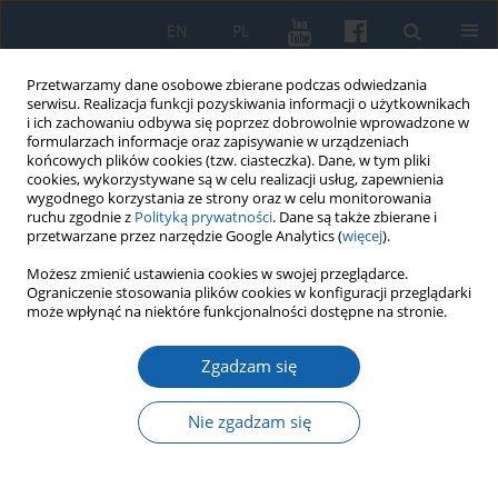
EN
PL
Przetwarzamy dane osobowe zbierane podczas odwiedzania
serwisu. Realizacja funkcji pozyskiwania informacji o użytkownikach
i ich zachowaniu odbywa się poprzez dobrowolnie wprowadzone w
formularzach informacje oraz zapisywanie w urządzeniach
końcowych plików cookies (tzw. ciasteczka). Dane, w tym pliki
cookies, wykorzystywane są w celu realizacji usług, zapewnienia
wygodnego korzystania ze strony oraz w celu monitorowania
ruchu zgodnie z
Polityką prywatności
. Dane są także zbierane i
przetwarzane przez narzędzie Google Analytics (
więcej
).
Słowo kluczowe
Dobrogost
Możesz zmienić ustawienia cookies w swojej przeglądarce.
Ograniczenie stosowania plików cookies w konfiguracji przeglądarki
Jaskólecki
może wpłynąć na niektóre funkcjonalności dostępne na stronie.
Zgadzam się
„Gwardia polska Najjaśniejszego Książęcia
Kurfirsta jegomości Brandenburskiego” w latach
Nie zgadzam się
1675-1676
Sławomir Augusiewicz