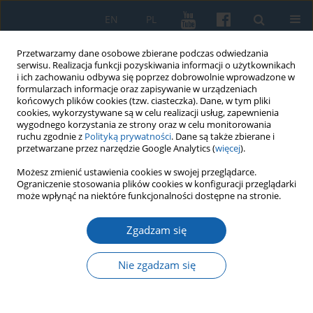
EN
PL
Przetwarzamy dane osobowe zbierane podczas odwiedzania
serwisu. Realizacja funkcji pozyskiwania informacji o użytkownikach
i ich zachowaniu odbywa się poprzez dobrowolnie wprowadzone w
formularzach informacje oraz zapisywanie w urządzeniach
końcowych plików cookies (tzw. ciasteczka). Dane, w tym pliki
cookies, wykorzystywane są w celu realizacji usług, zapewnienia
wygodnego korzystania ze strony oraz w celu monitorowania
ruchu zgodnie z
Polityką prywatności
. Dane są także zbierane i
przetwarzane przez narzędzie Google Analytics (
więcej
).
Słowo kluczowe
Centralne
Możesz zmienić ustawienia cookies w swojej przeglądarce.
Ograniczenie stosowania plików cookies w konfiguracji przeglądarki
Więzienie
może wpłynąć na niektóre funkcjonalności dostępne na stronie.
Zgadzam się
WYBÓR REDAKCJI
Niemieccy zbrodniarze wojenni, członkowie załóg
Nie zgadzam się
obozów koncentracyjnych KL Auschwitz i KL
Stutthof odbywający kary więzienia w latach
1946-1957 w Centralnym Więzieniu w Sztumie