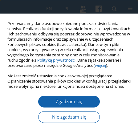
EN
PL
Przetwarzamy dane osobowe zbierane podczas odwiedzania
serwisu. Realizacja funkcji pozyskiwania informacji o użytkownikach
i ich zachowaniu odbywa się poprzez dobrowolnie wprowadzone w
formularzach informacje oraz zapisywanie w urządzeniach
końcowych plików cookies (tzw. ciasteczka). Dane, w tym pliki
cookies, wykorzystywane są w celu realizacji usług, zapewnienia
wygodnego korzystania ze strony oraz w celu monitorowania
ruchu zgodnie z
Polityką prywatności
. Dane są także zbierane i
przetwarzane przez narzędzie Google Analytics (
więcej
).
Słowo kluczowe
Bytom
Możesz zmienić ustawienia cookies w swojej przeglądarce.
Ograniczenie stosowania plików cookies w konfiguracji przeglądarki
może wpłynąć na niektóre funkcjonalności dostępne na stronie.
Akademicki Komitet Obrony Ziem Plebiscytowych
Zgadzam się
Warmii, Mazur i Górnego Śląska działający na
Uniwersytecie Lubelskim i jego losy
Nie zgadzam się
Elżbieta s. Monika Albiniak
KMW 2020;310(4):565-586
DOI
:
https://doi.org/10.51974/kmw-134996