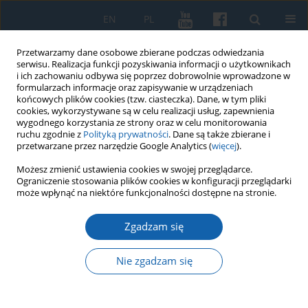
EN
PL
Przetwarzamy dane osobowe zbierane podczas odwiedzania
serwisu. Realizacja funkcji pozyskiwania informacji o użytkownikach
i ich zachowaniu odbywa się poprzez dobrowolnie wprowadzone w
formularzach informacje oraz zapisywanie w urządzeniach
końcowych plików cookies (tzw. ciasteczka). Dane, w tym pliki
cookies, wykorzystywane są w celu realizacji usług, zapewnienia
wygodnego korzystania ze strony oraz w celu monitorowania
ruchu zgodnie z
Polityką prywatności
. Dane są także zbierane i
przetwarzane przez narzędzie Google Analytics (
więcej
).
Słowo kluczowe
Bolesław
Możesz zmienić ustawienia cookies w swojej przeglądarce.
Ograniczenie stosowania plików cookies w konfiguracji przeglądarki
Wyszyński
może wpłynąć na niektóre funkcjonalności dostępne na stronie.
Zgadzam się
Rola i udział Milicji Obywatelskiej w kampanii
wyborczej i wyborach do Sejmu PRL I kadencji z
Nie zgadzam się
26 października 1952 roku, w świetle wytycznych i
zarządzeń Komendy Głównej MO oraz
Ministerstwa Bezpieczeństwa Publicznego, na