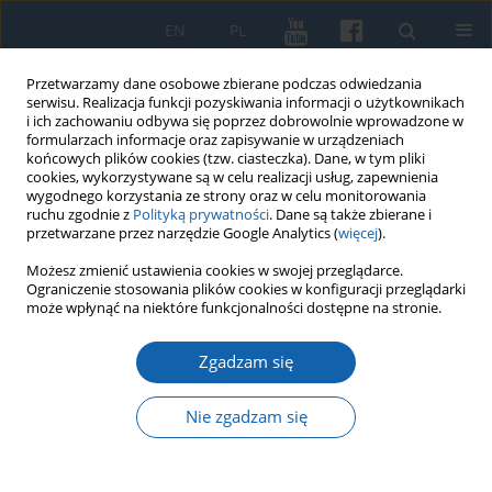
EN
PL
Przetwarzamy dane osobowe zbierane podczas odwiedzania
serwisu. Realizacja funkcji pozyskiwania informacji o użytkownikach
i ich zachowaniu odbywa się poprzez dobrowolnie wprowadzone w
formularzach informacje oraz zapisywanie w urządzeniach
końcowych plików cookies (tzw. ciasteczka). Dane, w tym pliki
cookies, wykorzystywane są w celu realizacji usług, zapewnienia
wygodnego korzystania ze strony oraz w celu monitorowania
ruchu zgodnie z
Polityką prywatności
. Dane są także zbierane i
przetwarzane przez narzędzie Google Analytics (
więcej
).
Słowo kluczowe
Bogusław
Możesz zmienić ustawienia cookies w swojej przeglądarce.
Ograniczenie stosowania plików cookies w konfiguracji przeglądarki
Radziwiłł
może wpłynąć na niektóre funkcjonalności dostępne na stronie.
Zgadzam się
Księgozbiór ofiarowany przez
Bogusława Radziwiłła Bibliotece w
Nie zgadzam się
Królewcu.
Wioleta Magdalena Bakalarczyk