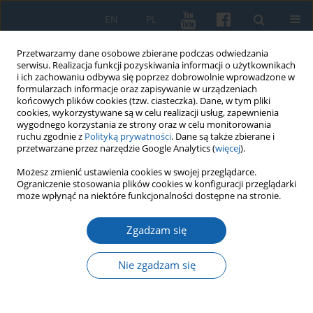
EN
PL
Przetwarzamy dane osobowe zbierane podczas odwiedzania
serwisu. Realizacja funkcji pozyskiwania informacji o użytkownikach
i ich zachowaniu odbywa się poprzez dobrowolnie wprowadzone w
formularzach informacje oraz zapisywanie w urządzeniach
końcowych plików cookies (tzw. ciasteczka). Dane, w tym pliki
cookies, wykorzystywane są w celu realizacji usług, zapewnienia
wygodnego korzystania ze strony oraz w celu monitorowania
ruchu zgodnie z
Polityką prywatności
. Dane są także zbierane i
przetwarzane przez narzędzie Google Analytics (
więcej
).
Słowo kluczowe
500-lecie hołdu
Możesz zmienić ustawienia cookies w swojej przeglądarce.
Ograniczenie stosowania plików cookies w konfiguracji przeglądarki
pruskiego
może wpłynąć na niektóre funkcjonalności dostępne na stronie.
Zgadzam się
Król Zygmunt I Stary w utworach muzycznych
Nie zgadzam się
Zenona Rondomańska
KMW 2026;332(1):119-156
DOI
:
https://doi.org/10.51974/kmw-217063