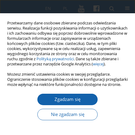
EN
PL
Przetwarzamy dane osobowe zbierane podczas odwiedzania
serwisu. Realizacja funkcji pozyskiwania informacji o użytkownikach
i ich zachowaniu odbywa się poprzez dobrowolnie wprowadzone w
formularzach informacje oraz zapisywanie w urządzeniach
końcowych plików cookies (tzw. ciasteczka). Dane, w tym pliki
cookies, wykorzystywane są w celu realizacji usług, zapewnienia
wygodnego korzystania ze strony oraz w celu monitorowania
ruchu zgodnie z
Polityką prywatności
. Dane są także zbierane i
przetwarzane przez narzędzie Google Analytics (
więcej
).
Słowo kluczowe
1807
Możesz zmienić ustawienia cookies w swojej przeglądarce.
Ograniczenie stosowania plików cookies w konfiguracji przeglądarki
może wpłynąć na niektóre funkcjonalności dostępne na stronie.
Traktat francusko-perski jako przykład działań
Zgadzam się
dyplomatycznych Napoleona w okresie pobytu w
Kamieńcu Suskim
Nie zgadzam się
Seweryn Szczepański
,
Jan Dąbrowski
KMW 2015;288(2):183-199
DOI
:
https://doi.org/10.51974/kmw-142700