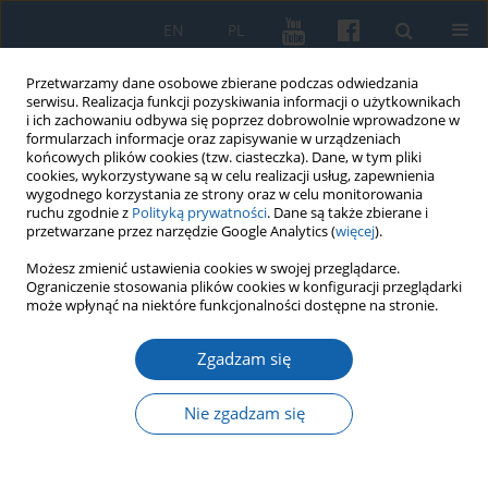
EN
PL
Przetwarzamy dane osobowe zbierane podczas odwiedzania
serwisu. Realizacja funkcji pozyskiwania informacji o użytkownikach
i ich zachowaniu odbywa się poprzez dobrowolnie wprowadzone w
formularzach informacje oraz zapisywanie w urządzeniach
końcowych plików cookies (tzw. ciasteczka). Dane, w tym pliki
cookies, wykorzystywane są w celu realizacji usług, zapewnienia
wygodnego korzystania ze strony oraz w celu monitorowania
ruchu zgodnie z
Polityką prywatności
. Dane są także zbierane i
przetwarzane przez narzędzie Google Analytics (
więcej
).
Autor
Marta Zbrzeźniak
Możesz zmienić ustawienia cookies w swojej przeglądarce.
Ograniczenie stosowania plików cookies w konfiguracji przeglądarki
może wpłynąć na niektóre funkcjonalności dostępne na stronie.
Podsumowanie działalności Archiwum
Zgadzam się
Państwowego w Olsztynie w 2018 roku
Marta Zbrzeźniak
Nie zgadzam się
KMW 2019;303(1):165-172
DOI
:
https://doi.org/10.51974/kmw-134980
Statystyki