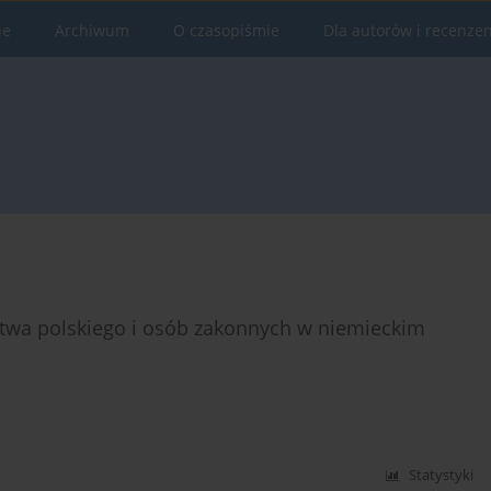
ne
Archiwum
O czasopiśmie
Dla autorów i recenze
stwa polskiego i osób zakonnych w niemieckim
Statystyki