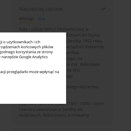
Najczęściej czytane
Miesiąc
Rok
Rola i udział Milicji Obywatelskiej w
kampanii wyborczej i wyborach do Sejmu
PRL I kadencji z 26 października 1952 roku,
i o użytkownikach i ich
w świetle wytycznych i zarządzeń Komendy
rządzeniach końcowych plików
wygodnego korzystania ze strony
Głównej MO oraz Ministerstwa
z narzędzie Google Analytics
Bezpieczeństwa Publicznego, na
przykładzie sprawozdania mjr. Bolesława
Wyszyńskiego komendanta MO
acji przeglądarki może wpłynąć na
województwa olsztyńskiego
Melancholia Księcia Pruskiego Albrechta
Fryderyka (1553–1618)
Zygmunt Tadeusz Robel (1891-1976) – życie
i kariera zawodowa w świetle akt
osobowych. Rekonesans archiwalny