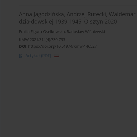
Anna Jagodzińska, Andrzej Rutecki, Waldemar 
działdowskiej 1939-1945, Olsztyn 2020
Emilia Figura-Osełkowska
,
Radosław Wiśniewski
KMW 2021;314(4):730-733
DOI
:
https://doi.org/10.51974/kmw-146527
Artykuł
(PDF)