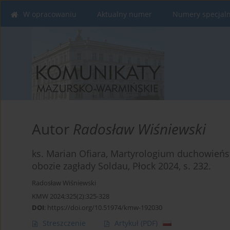
W opracowaniu
Aktualny numer
Numery specjal
Autor
Radosław Wiśniewski
ks. Marian Ofiara, Martyrologium duchowień
obozie zagłady Soldau, Płock 2024, s. 232.
Radosław Wiśniewski
KMW 2024;325(2):325-328
DOI
:
https://doi.org/10.51974/kmw-192030
Streszczenie
Artykuł
(PDF)