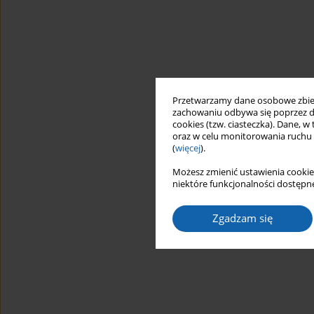
Przetwarzamy dane osobowe zbiera
zachowaniu odbywa się poprzez d
cookies (tzw. ciasteczka). Dane, w
oraz w celu monitorowania ruchu
(
więcej
).
Możesz zmienić ustawienia cookie
niektóre funkcjonalności dostępne
Zgadzam się