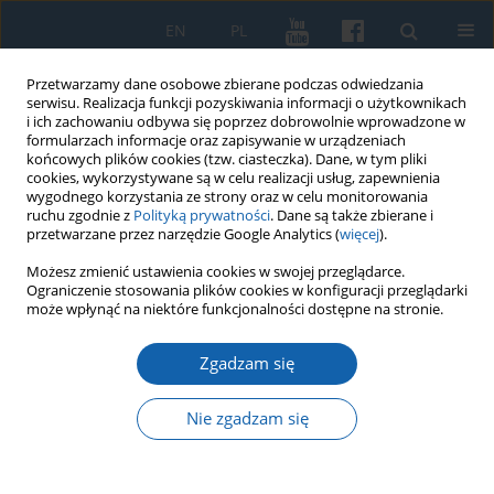
EN
PL
Przetwarzamy dane osobowe zbierane podczas odwiedzania
serwisu. Realizacja funkcji pozyskiwania informacji o użytkownikach
i ich zachowaniu odbywa się poprzez dobrowolnie wprowadzone w
formularzach informacje oraz zapisywanie w urządzeniach
końcowych plików cookies (tzw. ciasteczka). Dane, w tym pliki
cookies, wykorzystywane są w celu realizacji usług, zapewnienia
wygodnego korzystania ze strony oraz w celu monitorowania
ruchu zgodnie z
Polityką prywatności
. Dane są także zbierane i
przetwarzane przez narzędzie Google Analytics (
więcej
).
Autor
Дмитрий Вальков
Możesz zmienić ustawienia cookies w swojej przeglądarce.
Ograniczenie stosowania plików cookies w konfiguracji przeglądarki
może wpłynąć na niektóre funkcjonalności dostępne na stronie.
Эпитафия Иоганна Юнгшульца в церкви Св.
Zgadzam się
Марии Бывшего доминиканского монастыря
Эльблонга
Nie zgadzam się
Дмитрий Вадимович Вальков
KMW 2019;304(2):347-378
DOI
:
https://doi.org/10.51974/kmw-134849