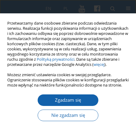
EN
PL
Przetwarzamy dane osobowe zbierane podczas odwiedzania
serwisu. Realizacja funkcji pozyskiwania informacji o użytkownikach
i ich zachowaniu odbywa się poprzez dobrowolnie wprowadzone w
formularzach informacje oraz zapisywanie w urządzeniach
końcowych plików cookies (tzw. ciasteczka). Dane, w tym pliki
cookies, wykorzystywane są w celu realizacji usług, zapewnienia
wygodnego korzystania ze strony oraz w celu monitorowania
ruchu zgodnie z
Polityką prywatności
. Dane są także zbierane i
przetwarzane przez narzędzie Google Analytics (
więcej
).
Autor
Zygmunt Trusewicz
Możesz zmienić ustawienia cookies w swojej przeglądarce.
Ograniczenie stosowania plików cookies w konfiguracji przeglądarki
może wpłynąć na niektóre funkcjonalności dostępne na stronie.
Piąta edycja Konferencji zatytułowanej „Spotkania
Zgadzam się
medyków z historią”, Olsztyn, 20 listopada 2021 r.
Zygmunt Trusewicz
Nie zgadzam się
KMW 2022;317(2):315-318
DOI
:
https://doi.org/10.51974/kmw-152303
Statystyki