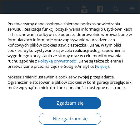
EN
PL
Przetwarzamy dane osobowe zbierane podczas odwiedzania
serwisu. Realizacja funkcji pozyskiwania informacji o użytkownikach
i ich zachowaniu odbywa się poprzez dobrowolnie wprowadzone w
formularzach informacje oraz zapisywanie w urządzeniach
końcowych plików cookies (tzw. ciasteczka). Dane, w tym pliki
cookies, wykorzystywane są w celu realizacji usług, zapewnienia
wygodnego korzystania ze strony oraz w celu monitorowania
ruchu zgodnie z
Polityką prywatności
. Dane są także zbierane i
przetwarzane przez narzędzie Google Analytics (
więcej
).
Autor
Ryszard Tomkiewicz
Możesz zmienić ustawienia cookies w swojej przeglądarce.
Ograniczenie stosowania plików cookies w konfiguracji przeglądarki
może wpłynąć na niektóre funkcjonalności dostępne na stronie.
Protokół z Walnego Zebrania OBN [27 04 1990]
Zgadzam się
Ryszard Tomkiewicz
KMW 2025;329(2):257-278
Nie zgadzam się
DOI
:
https://doi.org/10.51974/kmw-200846
Statystyki
Streszczenie
Artykuł
(PDF)