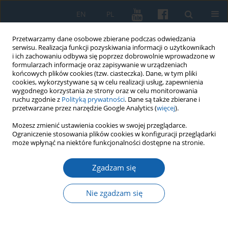
EN
PL
Przetwarzamy dane osobowe zbierane podczas odwiedzania
serwisu. Realizacja funkcji pozyskiwania informacji o użytkownikach
i ich zachowaniu odbywa się poprzez dobrowolnie wprowadzone w
formularzach informacje oraz zapisywanie w urządzeniach
końcowych plików cookies (tzw. ciasteczka). Dane, w tym pliki
cookies, wykorzystywane są w celu realizacji usług, zapewnienia
wygodnego korzystania ze strony oraz w celu monitorowania
ruchu zgodnie z
Polityką prywatności
. Dane są także zbierane i
przetwarzane przez narzędzie Google Analytics (
więcej
).
Autor
Joanna Sokal
Możesz zmienić ustawienia cookies w swojej przeglądarce.
Ograniczenie stosowania plików cookies w konfiguracji przeglądarki
może wpłynąć na niektóre funkcjonalności dostępne na stronie.
Konferencja naukowa "Reminiscencje reformacji.
Zgadzam się
Prusy-Mazury 1517-2017" (Olsztyn 12-13
października 2017 roku)
Nie zgadzam się
Joanna Katarzyna Sokal
KMW 2017;298(4):737-740
DOI
:
https://doi.org/10.51974/kmw-134939