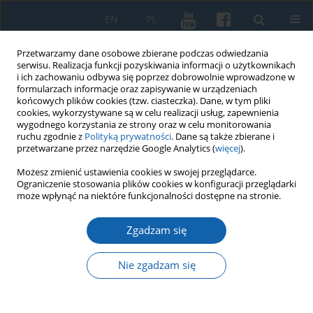
EN
PL
Przetwarzamy dane osobowe zbierane podczas odwiedzania
serwisu. Realizacja funkcji pozyskiwania informacji o użytkownikach
i ich zachowaniu odbywa się poprzez dobrowolnie wprowadzone w
formularzach informacje oraz zapisywanie w urządzeniach
końcowych plików cookies (tzw. ciasteczka). Dane, w tym pliki
cookies, wykorzystywane są w celu realizacji usług, zapewnienia
wygodnego korzystania ze strony oraz w celu monitorowania
ruchu zgodnie z
Polityką prywatności
. Dane są także zbierane i
przetwarzane przez narzędzie Google Analytics (
więcej
).
Autor
Artur Sobiela
Możesz zmienić ustawienia cookies w swojej przeglądarce.
Ograniczenie stosowania plików cookies w konfiguracji przeglądarki
może wpłynąć na niektóre funkcjonalności dostępne na stronie.
Jerzy Sikorski, Mikołaj Kopernik na Warmii
Zgadzam się
Chronologia życia i działalności, Instytut Północny
im. Wojciecha Kętrzyńskiego, Towarzystwo
Nie zgadzam się
Naukowe im. Wojciecha Kętrzyńskiego, Olsztyn
2023 Jerzy Sikorski, Nicolaus Copernicus in
Warmia Chronology of his life and activities,