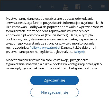
EN
PL
Przetwarzamy dane osobowe zbierane podczas odwiedzania
serwisu. Realizacja funkcji pozyskiwania informacji o użytkownikach
i ich zachowaniu odbywa się poprzez dobrowolnie wprowadzone w
formularzach informacje oraz zapisywanie w urządzeniach
końcowych plików cookies (tzw. ciasteczka). Dane, w tym pliki
cookies, wykorzystywane są w celu realizacji usług, zapewnienia
wygodnego korzystania ze strony oraz w celu monitorowania
ruchu zgodnie z
Polityką prywatności
. Dane są także zbierane i
przetwarzane przez narzędzie Google Analytics (
więcej
).
Autor
Bartosz Skop
Możesz zmienić ustawienia cookies w swojej przeglądarce.
Ograniczenie stosowania plików cookies w konfiguracji przeglądarki
może wpłynąć na niektóre funkcjonalności dostępne na stronie.
Organy kościoła św. Mikołaja w Elblągu od
Zgadzam się
schyłku XVIII do 1945 roku
Bartosz Skop
Nie zgadzam się
KMW 2020;307(1):4-40
DOI
:
https://doi.org/10.51974/kmw-134781
Statystyki