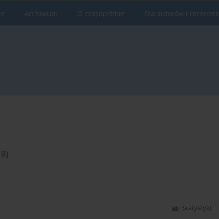
ne
Archiwum
O czasopiśmie
Dla autorów i recenze
8)
Statystyki