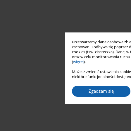
Przetwarzamy dane osobowe zbiera
zachowaniu odbywa się poprzez d
cookies (tzw. ciasteczka). Dane, w
oraz w celu monitorowania ruchu
(
więcej
).
Możesz zmienić ustawienia cookie
niektóre funkcjonalności dostępne
Zgadzam się