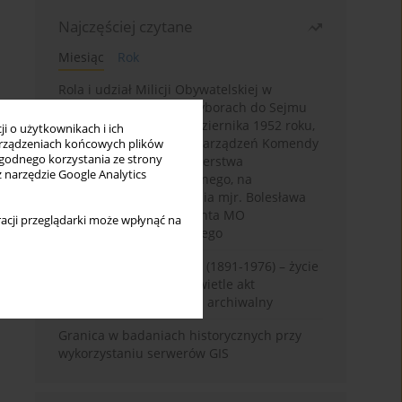
Najczęściej czytane
Miesiąc
Rok
Rola i udział Milicji Obywatelskiej w
kampanii wyborczej i wyborach do Sejmu
PRL I kadencji z 26 października 1952 roku,
i o użytkownikach i ich
w świetle wytycznych i zarządzeń Komendy
rządzeniach końcowych plików
wygodnego korzystania ze strony
Głównej MO oraz Ministerstwa
z narzędzie Google Analytics
Bezpieczeństwa Publicznego, na
przykładzie sprawozdania mjr. Bolesława
Wyszyńskiego komendanta MO
acji przeglądarki może wpłynąć na
województwa olsztyńskiego
Zygmunt Tadeusz Robel (1891-1976) – życie
i kariera zawodowa w świetle akt
osobowych. Rekonesans archiwalny
Granica w badaniach historycznych przy
wykorzystaniu serwerów GIS