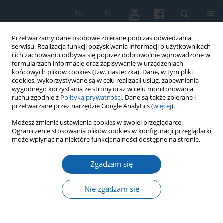
EN
PL
Przetwarzamy dane osobowe zbierane podczas odwiedzania
serwisu. Realizacja funkcji pozyskiwania informacji o użytkownikach
i ich zachowaniu odbywa się poprzez dobrowolnie wprowadzone w
formularzach informacje oraz zapisywanie w urządzeniach
końcowych plików cookies (tzw. ciasteczka). Dane, w tym pliki
cookies, wykorzystywane są w celu realizacji usług, zapewnienia
wygodnego korzystania ze strony oraz w celu monitorowania
ruchu zgodnie z
Polityką prywatności
. Dane są także zbierane i
przetwarzane przez narzędzie Google Analytics (
więcej
).
Autor
Robert Roguszka
Możesz zmienić ustawienia cookies w swojej przeglądarce.
Ograniczenie stosowania plików cookies w konfiguracji przeglądarki
może wpłynąć na niektóre funkcjonalności dostępne na stronie.
Na Mazurach w XIX i XX wieku. Prace historyczne -
recenzja książki prof. Grzegorza Jasińskiego
Zgadzam się
Robert Tomasz Roguszka
Nie zgadzam się
KMW 2024;325(2):319-323
DOI
:
https://doi.org/10.51974/kmw-169957
Statystyki