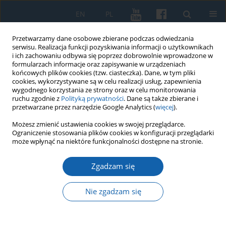
EN
PL
Przetwarzamy dane osobowe zbierane podczas odwiedzania
serwisu. Realizacja funkcji pozyskiwania informacji o użytkownikach
i ich zachowaniu odbywa się poprzez dobrowolnie wprowadzone w
formularzach informacje oraz zapisywanie w urządzeniach
końcowych plików cookies (tzw. ciasteczka). Dane, w tym pliki
cookies, wykorzystywane są w celu realizacji usług, zapewnienia
wygodnego korzystania ze strony oraz w celu monitorowania
ruchu zgodnie z
Polityką prywatności
. Dane są także zbierane i
przetwarzane przez narzędzie Google Analytics (
więcej
).
Autor
Marek Radoch
Możesz zmienić ustawienia cookies w swojej przeglądarce.
Ograniczenie stosowania plików cookies w konfiguracji przeglądarki
może wpłynąć na niektóre funkcjonalności dostępne na stronie.
Śródlądowe jednostki pływające w dawnych
Zgadzam się
księgach inwentarzowych zakonu krzyżackiego
Marek Radoch
Nie zgadzam się
KMW 2021;313(3):365-403
DOI
:
https://doi.org/10.51974/kmw-142286
Statystyki