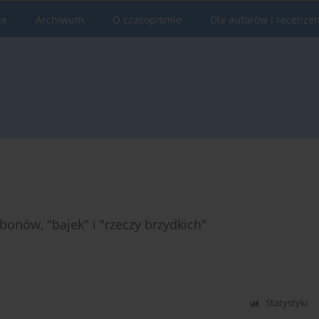
ne
Archiwum
O czasopiśmie
Dla autorów i recenze
onów, "bajek" i "rzeczy brzydkich"
Statystyki