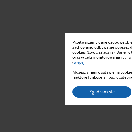
Przetwarzamy dane osobowe zbiera
zachowaniu odbywa się poprzez d
cookies (tzw. ciasteczka). Dane, w
oraz w celu monitorowania ruchu
(
więcej
).
Możesz zmienić ustawienia cookie
niektóre funkcjonalności dostępne
Zgadzam się