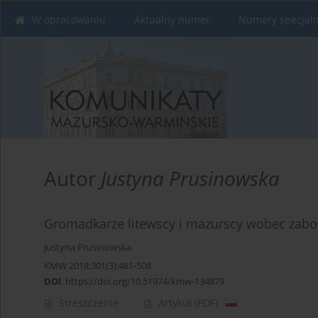
W opracowaniu
Aktualny numer
Numery specjal
Autor
Justyna Prusinowska
Gromadkarze litewscy i mazurscy wobec zabob
Justyna Prusinowska
KMW 2018;301(3):481-508
DOI
:
https://doi.org/10.51974/kmw-134879
Streszczenie
Artykuł
(PDF)