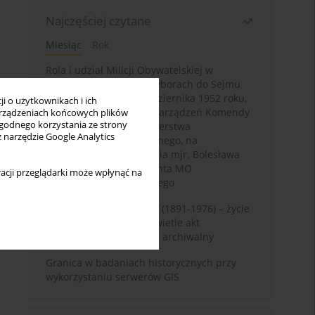
Najczęściej czytane
Miesiąc
Rok
Rola i udział Milicji Obywatelskiej w
kampanii wyborczej i wyborach do Sejmu
PRL I kadencji z 26 października 1952 roku,
i o użytkownikach i ich
w świetle wytycznych i zarządzeń Komendy
rządzeniach końcowych plików
wygodnego korzystania ze strony
Głównej MO oraz Ministerstwa
z narzędzie Google Analytics
Bezpieczeństwa Publicznego, na
przykładzie sprawozdania mjr. Bolesława
Wyszyńskiego komendanta MO
acji przeglądarki może wpłynąć na
województwa olsztyńskiego
Zygmunt Tadeusz Robel (1891-1976) – życie
i kariera zawodowa w świetle akt
osobowych. Rekonesans archiwalny
Granica w badaniach historycznych przy
wykorzystaniu serwerów GIS