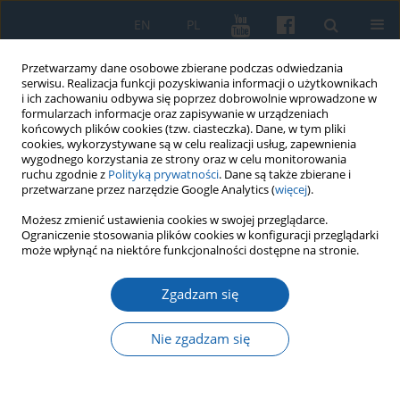
EN
PL
Przetwarzamy dane osobowe zbierane podczas odwiedzania
serwisu. Realizacja funkcji pozyskiwania informacji o użytkownikach
i ich zachowaniu odbywa się poprzez dobrowolnie wprowadzone w
formularzach informacje oraz zapisywanie w urządzeniach
końcowych plików cookies (tzw. ciasteczka). Dane, w tym pliki
cookies, wykorzystywane są w celu realizacji usług, zapewnienia
wygodnego korzystania ze strony oraz w celu monitorowania
ruchu zgodnie z
Polityką prywatności
. Dane są także zbierane i
przetwarzane przez narzędzie Google Analytics (
więcej
).
Autor
Rafał Panfil
Możesz zmienić ustawienia cookies w swojej przeglądarce.
Ograniczenie stosowania plików cookies w konfiguracji przeglądarki
może wpłynąć na niektóre funkcjonalności dostępne na stronie.
Realizacja kontraktu na ekonomię malborską z lat
1651-1653 przez ekonoma Zygmunta
Zgadzam się
Guldensterna
Nie zgadzam się
Rafał Panfil
KMW 2025;329(2):141-160
DOI
:
https://doi.org/10.51974/kmw-203030