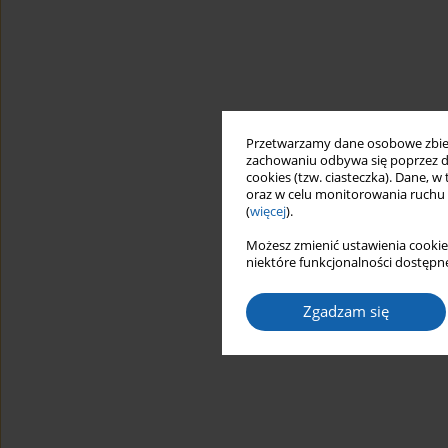
Przetwarzamy dane osobowe zbiera
zachowaniu odbywa się poprzez d
cookies (tzw. ciasteczka). Dane, w
oraz w celu monitorowania ruchu
(
więcej
).
Możesz zmienić ustawienia cookie
niektóre funkcjonalności dostępne
Zgadzam się