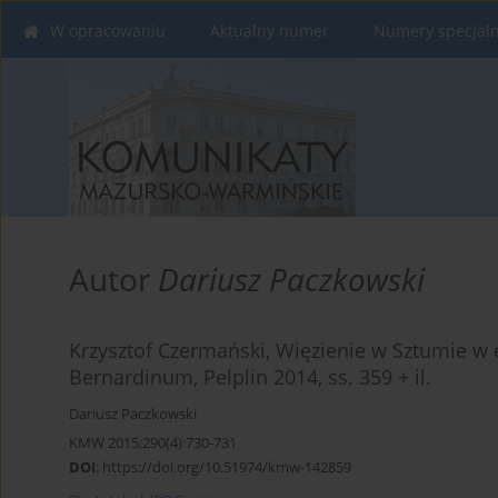
W opracowaniu
Aktualny numer
Numery specjal
Autor
Dariusz Paczkowski
Krzysztof Czermański, Więzienie w Sztumie w
Bernardinum, Pelplin 2014, ss. 359 + il.
Dariusz Paczkowski
KMW 2015;290(4):730-731
DOI
:
https://doi.org/10.51974/kmw-142859