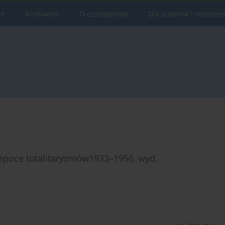
ne
Archiwum
O czasopiśmie
Dla autorów i recenze
 epoce totalitaryzmów1933–1956, wyd.