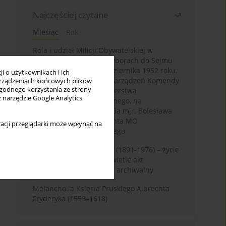
Najczęściej czytane
Miesiąc
Rok
Rola i udział Milicji Obywatelskiej w
kampanii wyborczej i wyborach do Sejmu
PRL I kadencji z 26 października 1952 roku,
i o użytkownikach i ich
w świetle wytycznych i zarządzeń Komendy
rządzeniach końcowych plików
wygodnego korzystania ze strony
Głównej MO oraz Ministerstwa
z narzędzie Google Analytics
Bezpieczeństwa Publicznego, na
przykładzie sprawozdania mjr. Bolesława
Wyszyńskiego komendanta MO
acji przeglądarki może wpłynąć na
województwa olsztyńskiego
Zygmunt Tadeusz Robel (1891-1976) – życie
i kariera zawodowa w świetle akt
osobowych. Rekonesans archiwalny
Melancholia Księcia Pruskiego Albrechta
Fryderyka (1553–1618)