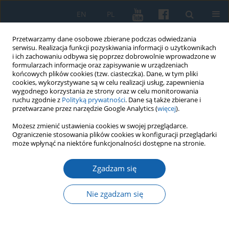
EN
PL
Przetwarzamy dane osobowe zbierane podczas odwiedzania
serwisu. Realizacja funkcji pozyskiwania informacji o użytkownikach
i ich zachowaniu odbywa się poprzez dobrowolnie wprowadzone w
formularzach informacje oraz zapisywanie w urządzeniach
końcowych plików cookies (tzw. ciasteczka). Dane, w tym pliki
cookies, wykorzystywane są w celu realizacji usług, zapewnienia
wygodnego korzystania ze strony oraz w celu monitorowania
ruchu zgodnie z
Polityką prywatności
. Dane są także zbierane i
przetwarzane przez narzędzie Google Analytics (
więcej
).
Autor
Marcin Płotek
Możesz zmienić ustawienia cookies w swojej przeglądarce.
Ograniczenie stosowania plików cookies w konfiguracji przeglądarki
może wpłynąć na niektóre funkcjonalności dostępne na stronie.
Cmentarz Ofiar Terroru Hitlerowskiego w
Olsztynie
Zgadzam się
Marcin Maciej Płotek
Nie zgadzam się
KMW 2024;325(2):227-240
DOI
:
https://doi.org/10.51974/kmw-191851
Statystyki