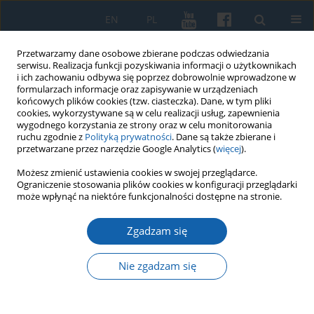
EN
PL
Przetwarzamy dane osobowe zbierane podczas odwiedzania
serwisu. Realizacja funkcji pozyskiwania informacji o użytkownikach
i ich zachowaniu odbywa się poprzez dobrowolnie wprowadzone w
formularzach informacje oraz zapisywanie w urządzeniach
końcowych plików cookies (tzw. ciasteczka). Dane, w tym pliki
cookies, wykorzystywane są w celu realizacji usług, zapewnienia
wygodnego korzystania ze strony oraz w celu monitorowania
ruchu zgodnie z
Polityką prywatności
. Dane są także zbierane i
przetwarzane przez narzędzie Google Analytics (
więcej
).
Autor
Dawid Osiński
Możesz zmienić ustawienia cookies w swojej przeglądarce.
Ograniczenie stosowania plików cookies w konfiguracji przeglądarki
może wpłynąć na niektóre funkcjonalności dostępne na stronie.
Krasicki pozytywistów i modernistów
Zgadzam się
Dawid Maria Osiński
KMW 2018;299(1):165-200
Nie zgadzam się
DOI
:
https://doi.org/10.51974/kmw-134918
Statystyki