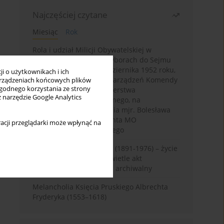
Najczęściej czytane
Miesiąc
Rok
Rola i udział Milicji Obywatelskiej w
kampanii wyborczej i wyborach do Sejmu
PRL I kadencji z 26 października 1952 roku,
i o użytkownikach i ich
w świetle wytycznych i zarządzeń Komendy
rządzeniach końcowych plików
wygodnego korzystania ze strony
Głównej MO oraz Ministerstwa
z narzędzie Google Analytics
Bezpieczeństwa Publicznego, na
przykładzie sprawozdania mjr. Bolesława
Wyszyńskiego komendanta MO
acji przeglądarki może wpłynąć na
województwa olsztyńskiego
Zygmunt Tadeusz Robel (1891-1976) – życie
i kariera zawodowa w świetle akt
osobowych. Rekonesans archiwalny
Melancholia Księcia Pruskiego Albrechta
Fryderyka (1553–1618)