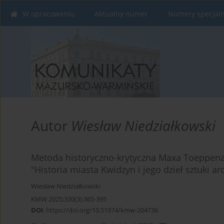
W opracowaniu
Aktualny numer
Numery specjal
Autor
Wiesław Niedziałkowski
Metoda historyczno-krytyczna Maxa Toeppena 
"Historia miasta Kwidzyn i jego dzieł sztuki ar
Wiesław Niedziałkowski
KMW 2025;330(3):365-395
DOI
:
https://doi.org/10.51974/kmw-204736