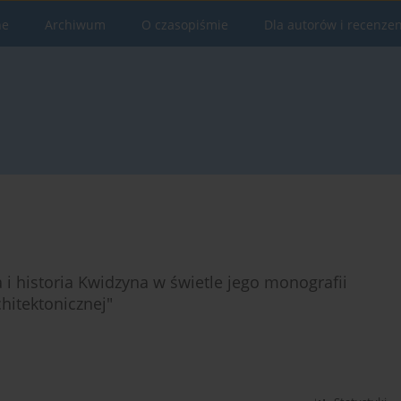
ne
Archiwum
O czasopiśmie
Dla autorów i recenze
i historia Kwidzyna w świetle jego monografii
chitektonicznej"