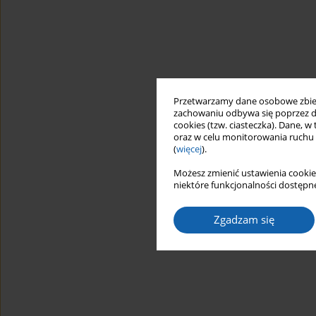
Przetwarzamy dane osobowe zbiera
zachowaniu odbywa się poprzez d
cookies (tzw. ciasteczka). Dane, w
oraz w celu monitorowania ruchu
(
więcej
).
Możesz zmienić ustawienia cookie
niektóre funkcjonalności dostępne
Zgadzam się