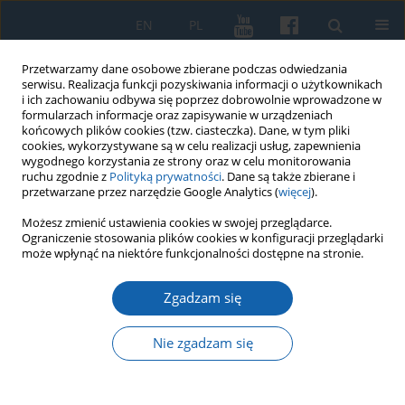
EN
PL
Przetwarzamy dane osobowe zbierane podczas odwiedzania
serwisu. Realizacja funkcji pozyskiwania informacji o użytkownikach
i ich zachowaniu odbywa się poprzez dobrowolnie wprowadzone w
formularzach informacje oraz zapisywanie w urządzeniach
końcowych plików cookies (tzw. ciasteczka). Dane, w tym pliki
cookies, wykorzystywane są w celu realizacji usług, zapewnienia
wygodnego korzystania ze strony oraz w celu monitorowania
ruchu zgodnie z
Polityką prywatności
. Dane są także zbierane i
przetwarzane przez narzędzie Google Analytics (
więcej
).
Autor
Mirosław Marcinkowski
Możesz zmienić ustawienia cookies w swojej przeglądarce.
Ograniczenie stosowania plików cookies w konfiguracji przeglądarki
może wpłynąć na niektóre funkcjonalności dostępne na stronie.
O produkcji fajansu w manufakturze Ehrenreicha
Zgadzam się
w Królewcu i jego obecności w XVIII-wiecznym
Elblągu
Nie zgadzam się
Mirosław Marcinkowski
KMW 2015;290(4):683-698
DOI
:
https://doi.org/10.51974/kmw-142853