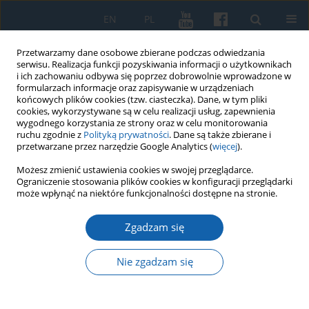
EN
PL
Przetwarzamy dane osobowe zbierane podczas odwiedzania
serwisu. Realizacja funkcji pozyskiwania informacji o użytkownikach
i ich zachowaniu odbywa się poprzez dobrowolnie wprowadzone w
formularzach informacje oraz zapisywanie w urządzeniach
końcowych plików cookies (tzw. ciasteczka). Dane, w tym pliki
cookies, wykorzystywane są w celu realizacji usług, zapewnienia
wygodnego korzystania ze strony oraz w celu monitorowania
ruchu zgodnie z
Polityką prywatności
. Dane są także zbierane i
przetwarzane przez narzędzie Google Analytics (
więcej
).
Autor
Irena Makarczyk
Możesz zmienić ustawienia cookies w swojej przeglądarce.
Ograniczenie stosowania plików cookies w konfiguracji przeglądarki
może wpłynąć na niektóre funkcjonalności dostępne na stronie.
Wkład ks. prof. Alojzego Szorca w historiografię
warmińską okresu nowożytnego
Zgadzam się
Irena Makarczyk
Nie zgadzam się
KMW 2019;304(2):390-411
DOI
:
https://doi.org/10.51974/kmw-134856
Statystyki