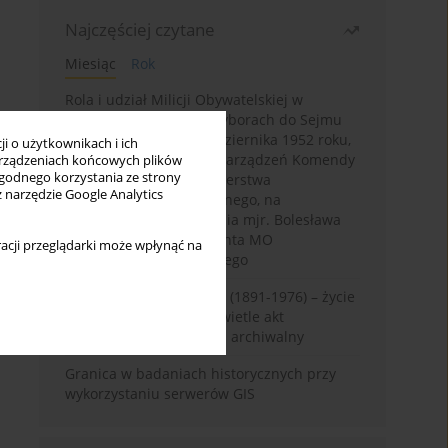
Najczęściej czytane
Miesiąc
Rok
Rola i udział Milicji Obywatelskiej w
kampanii wyborczej i wyborach do Sejmu
PRL I kadencji z 26 października 1952 roku,
i o użytkownikach i ich
w świetle wytycznych i zarządzeń Komendy
rządzeniach końcowych plików
wygodnego korzystania ze strony
Głównej MO oraz Ministerstwa
z narzędzie Google Analytics
Bezpieczeństwa Publicznego, na
przykładzie sprawozdania mjr. Bolesława
Wyszyńskiego komendanta MO
acji przeglądarki może wpłynąć na
województwa olsztyńskiego
Zygmunt Tadeusz Robel (1891-1976) – życie
i kariera zawodowa w świetle akt
osobowych. Rekonesans archiwalny
Granica w badaniach historycznych przy
wykorzystaniu serwerów GIS