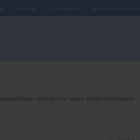
ne
Archiwum
O czasopiśmie
Dla autorów i recenze
województwie elbląskim w latach siedemdziesiątych