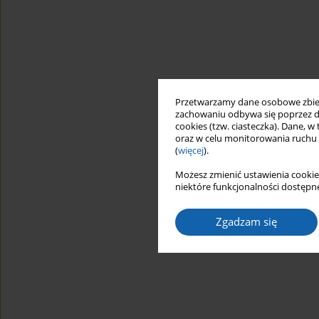
Przetwarzamy dane osobowe zbiera
zachowaniu odbywa się poprzez d
cookies (tzw. ciasteczka). Dane, w
oraz w celu monitorowania ruchu
(
więcej
).
Możesz zmienić ustawienia cookie
niektóre funkcjonalności dostępne
Zgadzam się