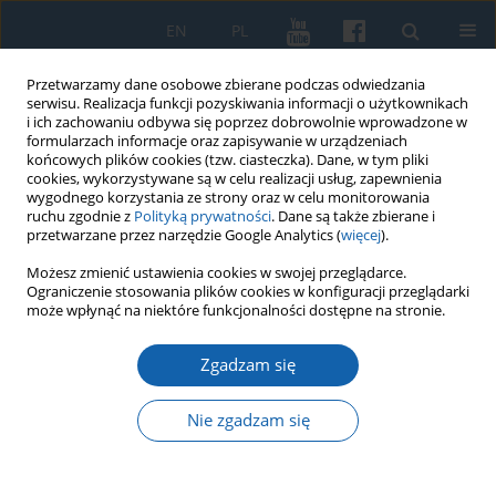
EN
PL
Przetwarzamy dane osobowe zbierane podczas odwiedzania
serwisu. Realizacja funkcji pozyskiwania informacji o użytkownikach
i ich zachowaniu odbywa się poprzez dobrowolnie wprowadzone w
formularzach informacje oraz zapisywanie w urządzeniach
końcowych plików cookies (tzw. ciasteczka). Dane, w tym pliki
cookies, wykorzystywane są w celu realizacji usług, zapewnienia
wygodnego korzystania ze strony oraz w celu monitorowania
ruchu zgodnie z
Polityką prywatności
. Dane są także zbierane i
przetwarzane przez narzędzie Google Analytics (
więcej
).
Autor
Marcel Knyżewski
Możesz zmienić ustawienia cookies w swojej przeglądarce.
Ograniczenie stosowania plików cookies w konfiguracji przeglądarki
może wpłynąć na niektóre funkcjonalności dostępne na stronie.
Zamek w Działdowie na tle architektury obronnej
Zgadzam się
Zakonu
Marcel Knyżewski
Nie zgadzam się
KMW 2015;288(2):255-267
DOI
:
https://doi.org/10.51974/kmw-142703
Statystyki