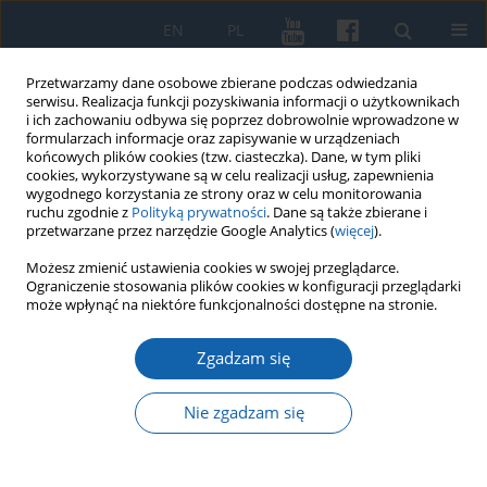
EN
PL
Przetwarzamy dane osobowe zbierane podczas odwiedzania
serwisu. Realizacja funkcji pozyskiwania informacji o użytkownikach
i ich zachowaniu odbywa się poprzez dobrowolnie wprowadzone w
formularzach informacje oraz zapisywanie w urządzeniach
końcowych plików cookies (tzw. ciasteczka). Dane, w tym pliki
cookies, wykorzystywane są w celu realizacji usług, zapewnienia
wygodnego korzystania ze strony oraz w celu monitorowania
ruchu zgodnie z
Polityką prywatności
. Dane są także zbierane i
przetwarzane przez narzędzie Google Analytics (
więcej
).
Autor
Bartłomiej Kaczyński
Możesz zmienić ustawienia cookies w swojej przeglądarce.
Ograniczenie stosowania plików cookies w konfiguracji przeglądarki
może wpłynąć na niektóre funkcjonalności dostępne na stronie.
Dawny młyn wodny "Patorra" w świetle badań
Zgadzam się
wykopaliskowych przeprowadzonych latem 2012,
na stanowisku XXI w Szkotowie, pow. nidzicki
Nie zgadzam się
Bartłomiej Kaczyński
KMW 2017;295(1):109-156
DOI
:
https://doi.org/10.51974/kmw-134989