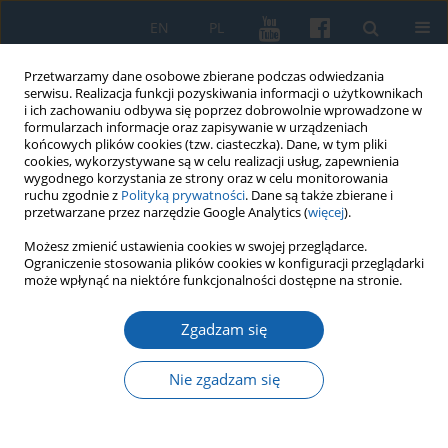
EN
PL
Przetwarzamy dane osobowe zbierane podczas odwiedzania
serwisu. Realizacja funkcji pozyskiwania informacji o użytkownikach
i ich zachowaniu odbywa się poprzez dobrowolnie wprowadzone w
formularzach informacje oraz zapisywanie w urządzeniach
końcowych plików cookies (tzw. ciasteczka). Dane, w tym pliki
cookies, wykorzystywane są w celu realizacji usług, zapewnienia
wygodnego korzystania ze strony oraz w celu monitorowania
ruchu zgodnie z
Polityką prywatności
. Dane są także zbierane i
przetwarzane przez narzędzie Google Analytics (
więcej
).
Autor
Artur Jendrzejewski
Możesz zmienić ustawienia cookies w swojej przeglądarce.
Ograniczenie stosowania plików cookies w konfiguracji przeglądarki
może wpłynąć na niektóre funkcjonalności dostępne na stronie.
Samochody a polski wywiad wojskowy w Wolnym
Zgadzam się
Mieście Gdańsku (1920–1939)
Bartosz Gondek
,
Artur Jendrzejewski
Nie zgadzam się
KMW 2015;287(1):78-90
DOI
:
https://doi.org/10.51974/kmw-142678
Statystyki