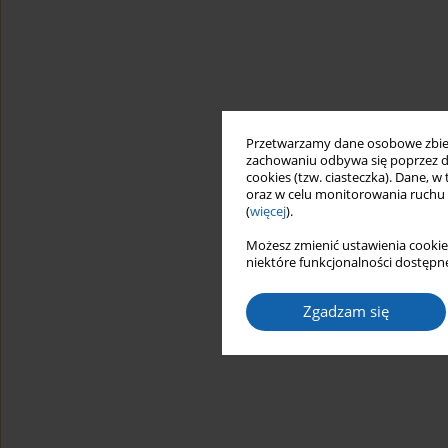
Przetwarzamy dane osobowe zbiera
zachowaniu odbywa się poprzez d
cookies (tzw. ciasteczka). Dane, w
oraz w celu monitorowania ruchu
(
więcej
).
Możesz zmienić ustawienia cookie
niektóre funkcjonalności dostępne
Zgadzam się