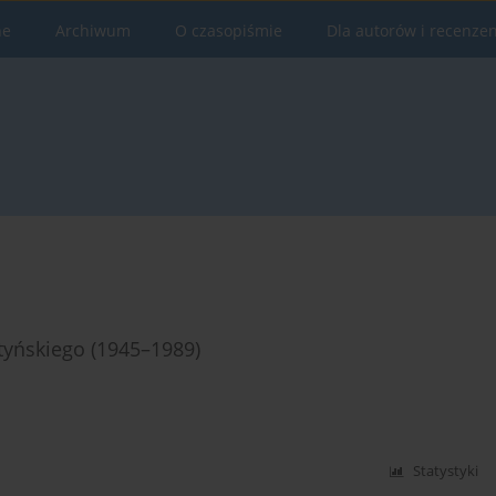
ne
Archiwum
O czasopiśmie
Dla autorów i recenze
tyńskiego (1945–1989)
Statystyki