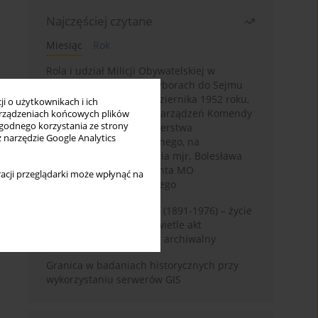
Najczęściej czytane
Miesiąc
Rok
Rola i udział Milicji Obywatelskiej w
kampanii wyborczej i wyborach do Sejmu
PRL I kadencji z 26 października 1952 roku,
i o użytkownikach i ich
w świetle wytycznych i zarządzeń Komendy
rządzeniach końcowych plików
wygodnego korzystania ze strony
Głównej MO oraz Ministerstwa
z narzędzie Google Analytics
Bezpieczeństwa Publicznego, na
przykładzie sprawozdania mjr. Bolesława
Wyszyńskiego komendanta MO
acji przeglądarki może wpłynąć na
województwa olsztyńskiego
Zygmunt Tadeusz Robel (1891-1976) – życie
i kariera zawodowa w świetle akt
osobowych. Rekonesans archiwalny
Granica w badaniach historycznych przy
wykorzystaniu serwerów GIS