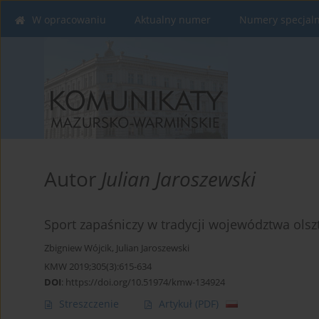
W opracowaniu
Aktualny numer
Numery specjal
Autor
Julian Jaroszewski
Sport zapaśniczy w tradycji województwa olsz
Zbigniew Wójcik
,
Julian Jaroszewski
KMW 2019;305(3):615-634
DOI
:
https://doi.org/10.51974/kmw-134924
Streszczenie
Artykuł
(PDF)