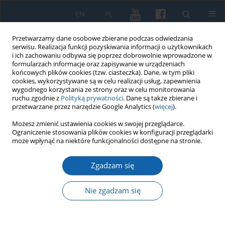
EN
PL
Przetwarzamy dane osobowe zbierane podczas odwiedzania
serwisu. Realizacja funkcji pozyskiwania informacji o użytkownikach
i ich zachowaniu odbywa się poprzez dobrowolnie wprowadzone w
formularzach informacje oraz zapisywanie w urządzeniach
końcowych plików cookies (tzw. ciasteczka). Dane, w tym pliki
cookies, wykorzystywane są w celu realizacji usług, zapewnienia
wygodnego korzystania ze strony oraz w celu monitorowania
ruchu zgodnie z
Polityką prywatności
. Dane są także zbierane i
przetwarzane przez narzędzie Google Analytics (
więcej
).
Autor
Bartosz Gondek
Możesz zmienić ustawienia cookies w swojej przeglądarce.
Ograniczenie stosowania plików cookies w konfiguracji przeglądarki
może wpłynąć na niektóre funkcjonalności dostępne na stronie.
Samochody a polski wywiad wojskowy w Wolnym
Zgadzam się
Mieście Gdańsku (1920–1939)
Bartosz Gondek
,
Artur Jendrzejewski
Nie zgadzam się
KMW 2015;287(1):78-90
DOI
:
https://doi.org/10.51974/kmw-142678
Statystyki