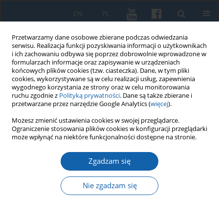
EN
PL
Przetwarzamy dane osobowe zbierane podczas odwiedzania
serwisu. Realizacja funkcji pozyskiwania informacji o użytkownikach
i ich zachowaniu odbywa się poprzez dobrowolnie wprowadzone w
formularzach informacje oraz zapisywanie w urządzeniach
końcowych plików cookies (tzw. ciasteczka). Dane, w tym pliki
cookies, wykorzystywane są w celu realizacji usług, zapewnienia
wygodnego korzystania ze strony oraz w celu monitorowania
ruchu zgodnie z
Polityką prywatności
. Dane są także zbierane i
przetwarzane przez narzędzie Google Analytics (
więcej
).
Autor
Daniel Gazda
Możesz zmienić ustawienia cookies w swojej przeglądarce.
Ograniczenie stosowania plików cookies w konfiguracji przeglądarki
może wpłynąć na niektóre funkcjonalności dostępne na stronie.
Badania Archeologicznej Misji Pomezańsko-
Zgadzam się
Bałtyckiej na Wzgórzu Katedralnym we
Fromborku w 2011 roku
Nie zgadzam się
Daniel Gazda
KMW 2016;292(2):389-407
DOI
:
https://doi.org/10.51974/kmw-135030