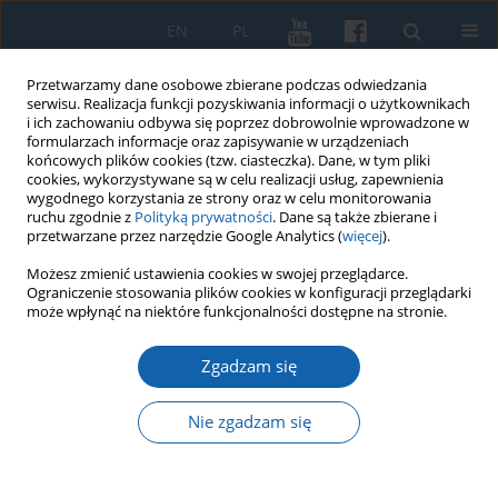
EN
PL
Przetwarzamy dane osobowe zbierane podczas odwiedzania
serwisu. Realizacja funkcji pozyskiwania informacji o użytkownikach
i ich zachowaniu odbywa się poprzez dobrowolnie wprowadzone w
formularzach informacje oraz zapisywanie w urządzeniach
końcowych plików cookies (tzw. ciasteczka). Dane, w tym pliki
cookies, wykorzystywane są w celu realizacji usług, zapewnienia
wygodnego korzystania ze strony oraz w celu monitorowania
ruchu zgodnie z
Polityką prywatności
. Dane są także zbierane i
przetwarzane przez narzędzie Google Analytics (
więcej
).
Autor
Józef Górniewicz
Możesz zmienić ustawienia cookies w swojej przeglądarce.
Ograniczenie stosowania plików cookies w konfiguracji przeglądarki
może wpłynąć na niektóre funkcjonalności dostępne na stronie.
Uniwersytet Warmińsko - Mazurski w Olsztynie -
Zgadzam się
uczelnia na rubieżach Rzeczypospolitej; pomiędzy
perspektywą tożsamościową a ujęciem
Nie zgadzam się
prospektywnym
Józef Henryk Górniewicz
KMW 2025;330(3):427-439